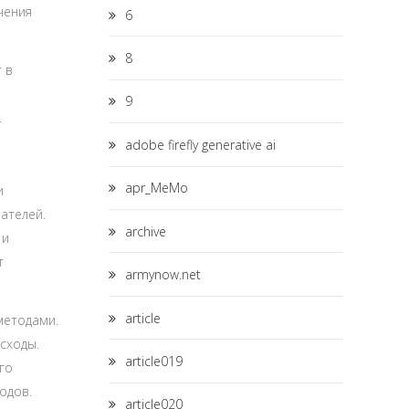
чения
6
8
 в
9
.
adobe firefly generative ai
apr_MeMo
и
ателей.
archive
 и
т
armynow.net
article
методами.
сходы.
article019
го
одов.
article020