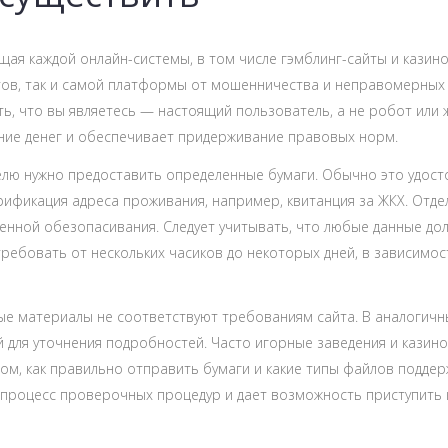
я каждой онлайн-системы, в том числе гэмблинг-сайты и казино
нтов, так и самой платформы от мошенничества и неправомерных 
, что вы являетесь — настоящий пользователь, а не робот или ж
ние денег и обеспечивает придерживание правовых норм.
елю нужно предоставить определенные бумаги. Обычно это удос
ерификация адреса проживания, например, квитанция за ЖКХ. Отд
ленной обезопасивания. Следует учитывать, что любые данные до
ебовать от нескольких часиков до некоторых дней, в зависимос
ные материалы не соответствуют требованиям сайта. В аналогичн
й для уточнения подробностей. Часто игорные заведения и казин
том, как правильно отправить бумаги и какие типы файлов подде
процесс проверочных процедур и дает возможность приступить 