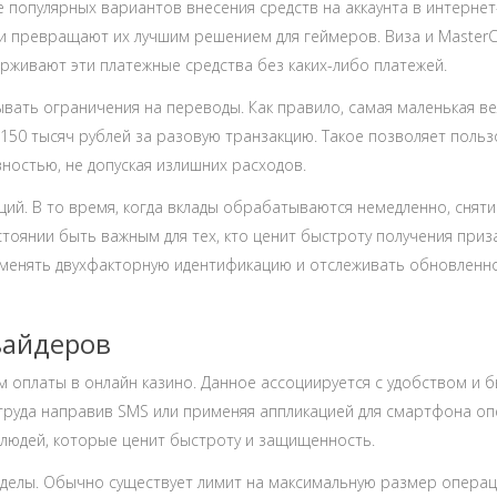
популярных вариантов внесения средств на аккаунта в интернет
и превращают их лучшим решением для геймеров. Виза и Master
рживают эти платежные средства без каких-либо платежей.
тывать ограничения на переводы. Как правило, самая маленькая в
т 150 тысяч рублей за разовую транзакцию. Такое позволяет поль
остью, не допуская излишних расходов.
ий. В то время, когда вклады обрабатываются немедленно, сняти
стоянии быть важным для тех, кто ценит быстроту получения приза
именять двухфакторную идентификацию и отслеживать обновленн
вайдеров
 оплаты в онлайн казино. Данное ассоциируется с удобством и 
 труда направив SMS или применяя аппликацией для смартфона о
людей, которые ценит быстроту и защищенность.
елы. Обычно существует лимит на максимальную размер операц