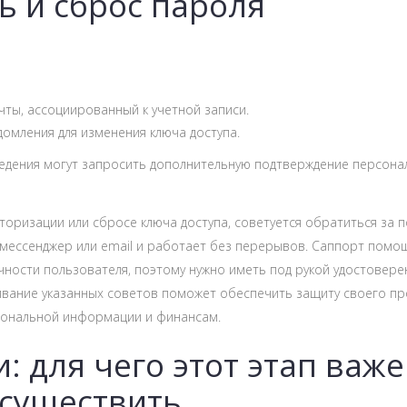
ь и сброс пароля
чты, ассоциированный к учетной записи.
омления для изменения ключа доступа.
ведения могут запросить дополнительную подтверждение персона
авторизации или сбросе ключа доступа, советуется обратиться за
з мессенджер или email и работает без перерывов. Саппорт помо
чности пользователя, поэтому нужно иметь под рукой удостовере
вание указанных советов поможет обеспечить защиту своего пр
сональной информации и финансам.
 для чего этот этап важе
осуществить