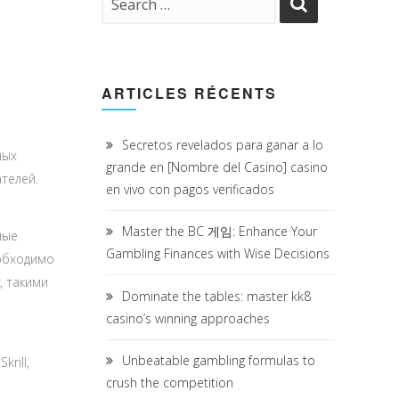
ARTICLES RÉCENTS
Secretos revelados para ganar a lo
ных
grande en [Nombre del Casino] casino
телей.
en vivo con pagos verificados
Master the BC 게임: Enhance Your
ные
Gambling Finances with Wise Decisions
обходимо
, такими
Dominate the tables: master kk8
casino’s winning approaches
Unbeatable gambling formulas to
rill,
crush the competition