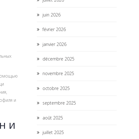
juin 2026
février 2026
janvier 2026
льных
décembre 2025
novembre 2025
 помощью
щи
octobre 2025
ния,
офиля и
septembre 2025
août 2025
н и
juillet 2025