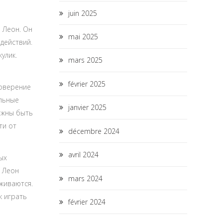
juin 2025
 Леон. Он
mai 2025
действий.
улик.
mars 2025
février 2025
товерение
ельные
janvier 2025
лжны быть
ти от
décembre 2024
avril 2024
ых
о Леон
mars 2024
рживаются.
к играть
février 2024