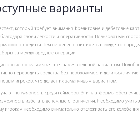
оступные варианты
аспект, который требует внимания. Кредитовые и дебетовые кар
благодаря своей легкости и оперативности. Пользователи спосо
рмацию о кредитки. Тем не менее стоит иметь в виду, что опред
сборы за международные операции.
, цифровые кошельки являются замечательной вариантом. Подобн
перативно переводить средства без необходимости делиться личную
новым игроков, что делает их заманчивым вариантом.
получают популярность среди геймеров. Эти платформы обеспечив
озможность избегать денежные ограничения. Необходимо учитыв
у игрокам необходимо внимательно отслеживать его колебания