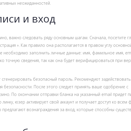
ативных неожиданностей.
писи и вход
ино, важно следовать ряду основным шагам. Сначала, посетите г
страция ». Как правило она располагается в правом углу основно
де необходимо заполнить личные данные: имя, фамильное имя, ema
о точную сведения, так как она будет верифицироваться при ве
ет сгенерировать безопасный пароль. Рекомендуют задействовать
ия безопасности. После этого следует принять ваше одобрение с
ино. По окончании отправки бланка на указанный email придет п
линку, юзер активирует свой аккаунт и получает доступ ко всем 
но предлагают вознаграждения за вход, которые способны сущест