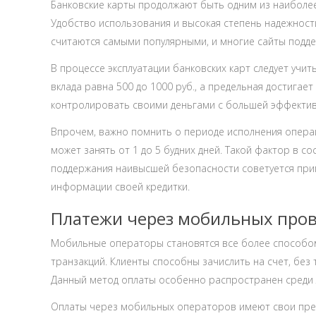
Банковские карты продолжают быть одним из наиболее 
Удобство использования и высокая степень надежност
считаются самыми популярными, и многие сайты подде
В процессе эксплуатации банковских карт следует учи
вклада равна 500 до 1000 руб., а предельная достигае
контролировать своими деньгами с большей эффективн
Впрочем, важно помнить о периоде исполнения операц
может занять от 1 до 5 будних дней. Такой фактор в со
поддержания наивысшей безопасности советуется пр
информации своей кредитки.
Платежи через мобильных про
Мобильные операторы становятся все более способом
транзакций. Клиенты способны зачислить на счет, без
Данный метод оплаты особенно распространен среди 
Оплаты через мобильных операторов имеют свои пред