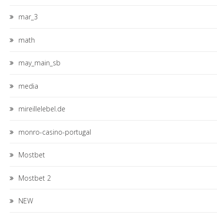
mar_3
math
may_main_sb
media
mireillelebel.de
monro-casino-portugal
Mostbet
Mostbet 2
NEW