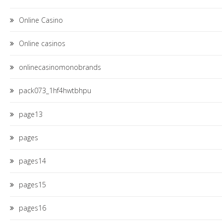
Online Casino
Online casinos
onlinecasinomonobrands
pack073_1hf4hwtbhpu
page13
pages
pages14
pages15
pages16