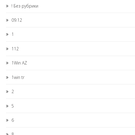
! Без рубрики
09.12
1
112
1Win AZ
1win tr
2
5
6
8