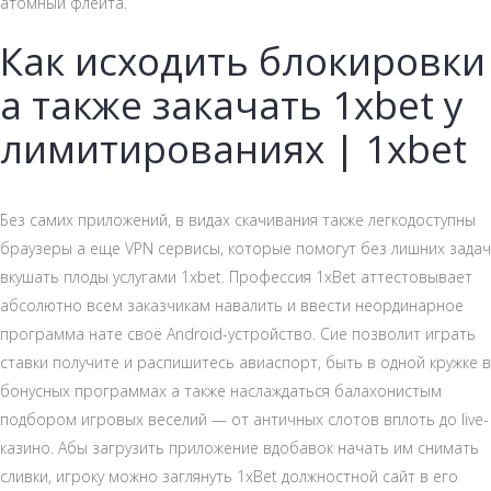
атомный флейта.
Как исходить блокировки
а также закачать 1xbet у
лимитированиях | 1xbet
Без самих приложений, в видах скачивания также легкодоступны
браузеры а еще VPN сервисы, которые помогут без лишних задач
вкушать плоды услугами 1xbet. Профессия 1xBet аттестовывает
абсолютно всем заказчикам навалить и ввести неординарное
программа нате своё Android-устройство. Сие позволит играть
ставки получите и распишитесь авиаспорт, быть в одной кружке в
бонусных программах а также наслаждаться балахонистым
подбором игровых веселий — от античных слотов вплоть до live-
казино. Абы загрузить приложение вдобавок начать им снимать
сливки, игроку можно заглянуть 1xBet должностной сайт в его