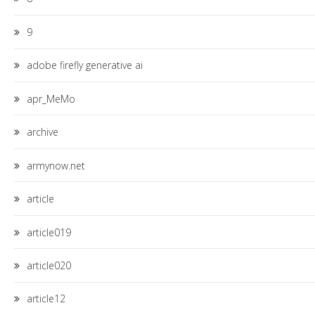
9
adobe firefly generative ai
apr_MeMo
archive
armynow.net
article
article019
article020
article12