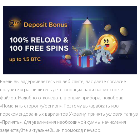
Ежели вы задерживаетесь на веб сайте, вас даете согласие
получите и распишитесь детезаврация нами ваших cookie-
файлов. Надобно откочевать в опции прибора, подобрав
«Поменять сторонку/регион». Поэтому выкарабкать изо
порекомендованных вариантов Украину, принять условия тапнув
«Принять». Для увеличения необходимой суммы начисления
задействуйте актуальнейший промокод newapp.