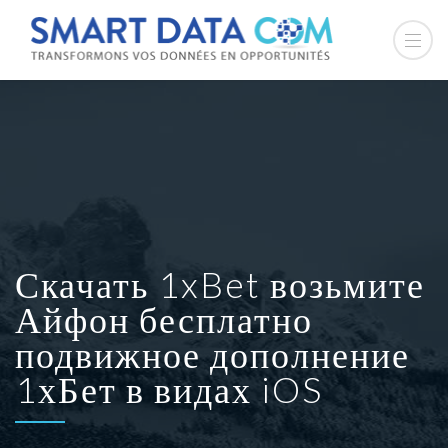
Скачать 1xBet возьмите
Айфон бесплатно
подвижное дополнение
1хБет в видах iOS