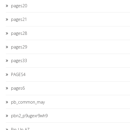
pages20
pages21
pages28
pages29
pages33
PAGES4
pages6
pb_common_may
pbn2_p9ugexr9wh9
Pin-Up AZ