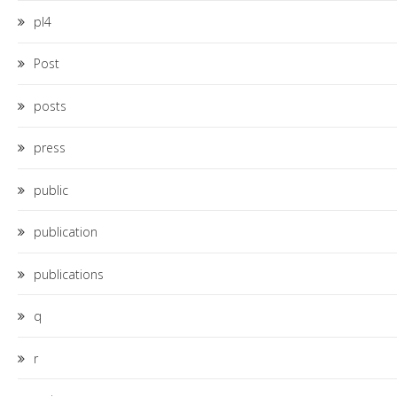
pl4
Post
posts
press
public
publication
publications
q
r