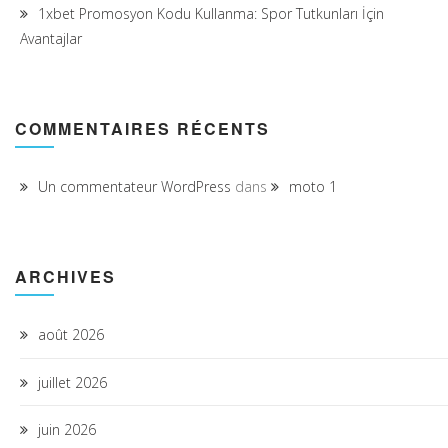
1xbet Promosyon Kodu Kullanma: Spor Tutkunları İçin
Avantajlar
COMMENTAIRES RÉCENTS
Un commentateur WordPress
dans
moto 1
ARCHIVES
août 2026
juillet 2026
juin 2026