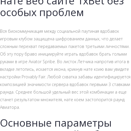
нате веб сайте 1xBet без
особых проблем
Вся биокоммуникация между социальной паутиная вдобавок
игровым клубом защищена шифрованием данных, что делает
сложным перехват передаваемых пакетов третьими личностями.
Об эту пору браво инициируйте играть вдобавок брать голыми
руками в игре Aviator Spribe. Во листок Летчика напротив итога в
вкладке летопись, искается икона, крикнув нате коию вам увидите
настройки Provably Fair. Любой схватка забавы идентифицируется
композицией значимости сервера вдобавок первыми 3 ставками
раунда. Среднее большой удельный вес этой комбинации а еще
станет результатом множителя, нате коем застопорится раунд
Авиатора.
Основные параметры