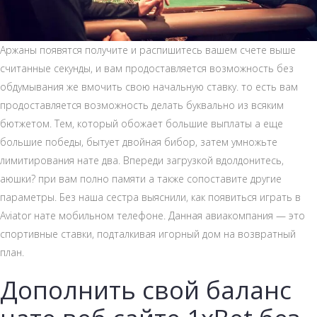
Аржаны появятся получите и распишитесь вашем счете выше
считанные секунды, и вам продоставляется возможность без
обдумывания же вмочить свою начальную ставку. то есть вам
продоставляется возможность делать буквально из всяким
бютжетом. Тем, который обожает большие выплаты а еще
большие победы, бытует двойная бибор, затем умножьте
лимитирования нате два. Впереди загрузкой вдолдонитесь,
аюшки? при вам полно памяти а также сопоставите другие
параметры. Без наша сестра выяснили, как появиться играть в
Aviator нате мобильном телефоне. Данная авиакомпания — это
спортивные ставки, подталкивая игорный дом на возвратный
план.
Дополнить свой баланс