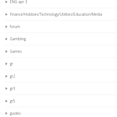
ENG apr 3
Finance/Hobbies/Technology/Utilities/Education/Media
forum
Gambling
Games
gr
gr2
gr3
gr5
guides