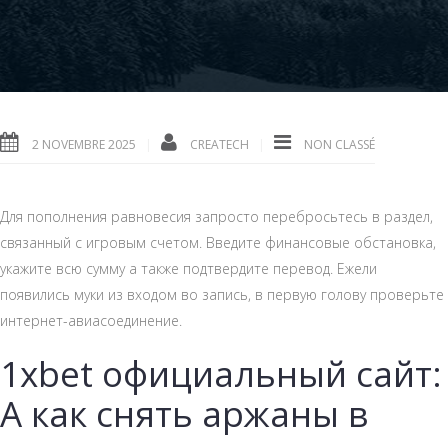
2 NOVEMBRE 2025
CREATECH
NON CLASSÉ
Для пополнения равновесия запросто перебросьтесь в раздел,
связанный с игровым счетом. Введите финансовые обстановка,
укажите всю сумму а также подтвердите перевод. Ежели
появились муки из входом во запись, в первую голову проверьте
интернет-авиасоединение.
1xbet официальный сайт:
А как снять аржаны в