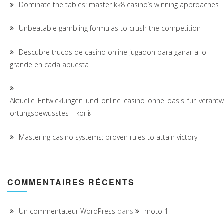
Dominate the tables: master kk8 casino’s winning approaches
Unbeatable gambling formulas to crush the competition
Descubre trucos de casino online jugadon para ganar a lo
grande en cada apuesta
Aktuelle_Entwicklungen_und_online_casino_ohne_oasis_für_verantw
ortungsbewusstes – копія
Mastering casino systems: proven rules to attain victory
COMMENTAIRES RÉCENTS
Un commentateur WordPress
dans
moto 1