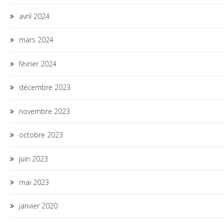
avril 2024
mars 2024
février 2024
décembre 2023
novembre 2023
octobre 2023
juin 2023
mai 2023
janvier 2020